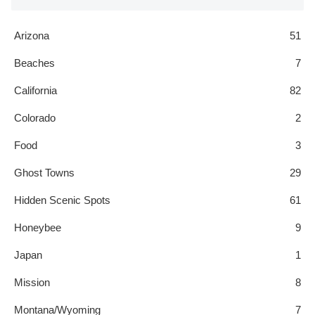
Arizona
51
Beaches
7
California
82
Colorado
2
Food
3
Ghost Towns
29
Hidden Scenic Spots
61
Honeybee
9
Japan
1
Mission
8
Montana/Wyoming
7