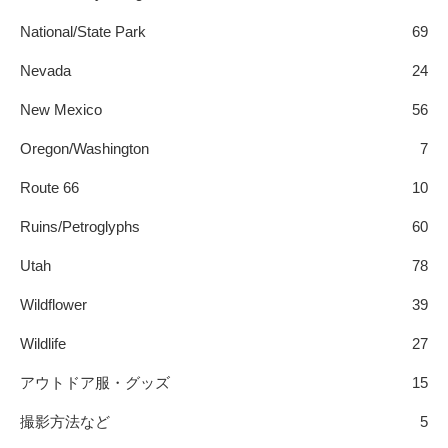
National/State Park
69
Nevada
24
New Mexico
56
Oregon/Washington
7
Route 66
10
Ruins/Petroglyphs
60
Utah
78
Wildflower
39
Wildlife
27
アウトドア服・グッズ
15
撮影方法など
5