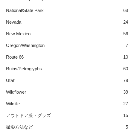
National/State Park
69
Nevada
24
New Mexico
56
Oregon/Washington
7
Route 66
10
Ruins/Petroglyphs
60
Utah
78
Wildflower
39
Wildlife
27
アウトドア服・グッズ
15
撮影方法など
5