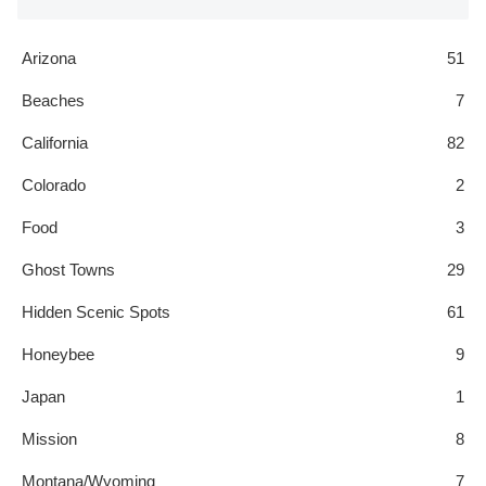
Arizona
51
Beaches
7
California
82
Colorado
2
Food
3
Ghost Towns
29
Hidden Scenic Spots
61
Honeybee
9
Japan
1
Mission
8
Montana/Wyoming
7