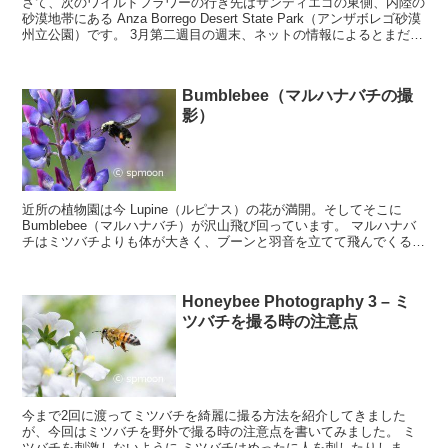
さて、次のワイルドフラワーの行き先はサンディエゴの東側、内陸の
砂漠地帯にある Anza Borrego Desert State Park（アンザボレゴ砂漠
州立公園）です。 3月第二週目の週末、ネットの情報によるとまだピ
ーク前だったので次...
Bumblebee（マルハナバチの撮
影）
近所の植物園は今 Lupine（ルピナス）の花が満開。そしてそこに
Bumblebee（マルハナバチ）が沢山飛び回っています。 マルハナバ
チはミツバチよりも体が大きく、ブーンと羽音を立てて飛んでくると
ちょっと怖い気もしますよね。でもよく見...
Honeybee Photography 3 – ミ
ツバチを撮る時の注意点
今まで2回に渡ってミツバチを綺麗に撮る方法を紹介してきました
が、今回はミツバチを野外で撮る時の注意点を書いてみました。 ミ
ツバチを刺激しないように ミツバチはめったに人を刺したりしませ