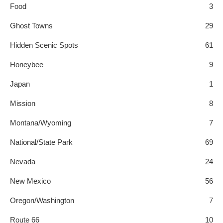
Food
3
Ghost Towns
29
Hidden Scenic Spots
61
Honeybee
9
Japan
1
Mission
8
Montana/Wyoming
7
National/State Park
69
Nevada
24
New Mexico
56
Oregon/Washington
7
Route 66
10