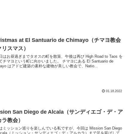
ristmas at El Santuario de Chimayo（チマヨ教会
クリスマス）
日はお昼過ぎまでタオスの町を散策、午後は再び High Road to Taos を
てチマヨという町に向かいました。 チマヨにある El Santuario de
imayo はアドビ建築の素朴な建物が美しい教会で、Natio...
01.18.2022
ssion San Diego de Alcala（サンディエゴ・デ・ア
カラ教会）
はミッション巡りを楽しんでいる私ですが、今回は Mission San Diego
 Alcala（ミッション・サンディエゴ・デ・アルカラ）まで足を延ばして