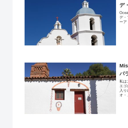
デ
Oce
デ・
ーア
Mi
パ
私は
エゴ
入りの
オ・.