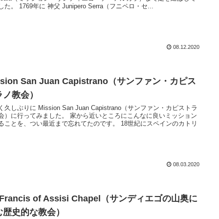
た。 1769年に 神父 Junipero Serra（フニペロ・セ...
08.12.2020
ssion San Juan Capistrano（サンファン・カピス
ラノ教会）
久しぶりに Mission San Juan Capistrano（サンファン・カピストラ
会）に行ってみました。 家から近いところにこんなに良いミッション
ることを、つい最近まで忘れてたのです。 18世紀にスペインのカトリ
08.03.2020
. Francis of Assisi Chapel（サンディエゴの山奥に
む歴史的な教会）