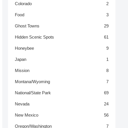
Colorado
2
Food
3
Ghost Towns
29
Hidden Scenic Spots
61
Honeybee
9
Japan
1
Mission
8
Montana/Wyoming
7
National/State Park
69
Nevada
24
New Mexico
56
Oregon/Washington
7