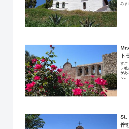
みまし
Mi
ト
すごく
ノ教
があ
ッ...
St
佇