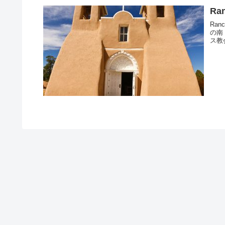
Ra
Ra
の南 
ス教