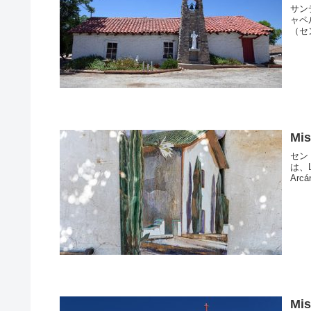
サン
ャペル
（セン
Mi
セン
は、L
Arc
Mi