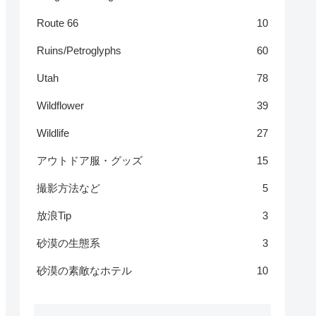
Route 66
10
Ruins/Petroglyphs
60
Utah
78
Wildflower
39
Wildlife
27
アウトドア服・グッズ
15
撮影方法など
5
放浪Tip
3
砂漠の生態系
3
砂漠の素敵なホテル
10