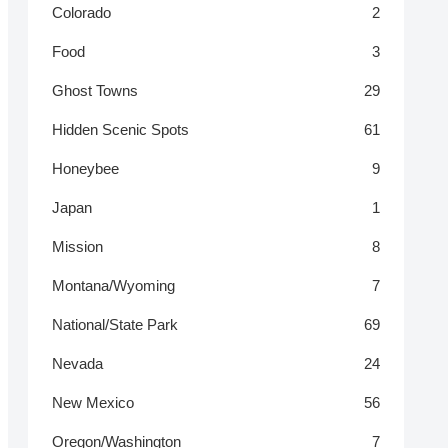
Colorado
2
Food
3
Ghost Towns
29
Hidden Scenic Spots
61
Honeybee
9
Japan
1
Mission
8
Montana/Wyoming
7
National/State Park
69
Nevada
24
New Mexico
56
Oregon/Washington
7