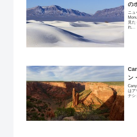
の
ニュー
Mo
見た
れ...
Ca
ン
Can
はア
ナシ