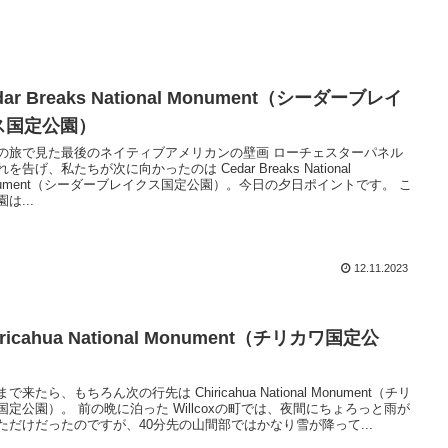
dar Breaks National Monument（シーダーブレイ
ス国定公園）
の旅で見た最後のネイティブアメリカンの壁画 ローチェスターパネル
を告げ、私たちが次に向かったのは Cedar Breaks National
nument（シーダーブレイクス国定公園）。今日の夕日ポイントです。 こ
は...
12.11.2023
iricahua National Monument（チリカワ国定公
）
で来たら、もちろん次の行先は Chiricahua National Monument（チリ
国定公園）。 前の晩に泊った Willcoxの町では、夜間にちょろっと雨が
ただけだったのですが、40分先の山間部ではかなり雪が降って...