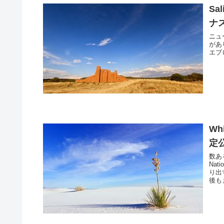
Sal
ナ
ニュ
があり
エブロ
Wh
定
数あ
Na
り出
後もま