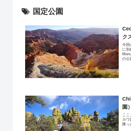
国定公園
Ce
ク
今回
に別れ
Mo
の公園
Ch
園
ここま
カワ
降っ