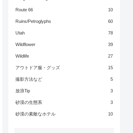
Route 66
10
Ruins/Petroglyphs
60
Utah
78
Wildflower
39
Wildlife
27
アウトドア服・グッズ
15
撮影方法など
5
放浪Tip
3
砂漠の生態系
3
砂漠の素敵なホテル
10