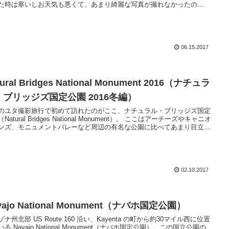
た時は寒いしお天気も悪くて、あまり綺麗な写真が撮れなかったの...
06.15.2017
tural Bridges National Monument 2016（ナチュラ
・ブリッジズ国定公園 2016冬編）
のユタ撮影旅行で初めて訪れたのがここ、ナチュラル・ブリッジズ国定
Natural Bridges National Monument）。 ここはアーチーズやキャニオ
ンズ、モニュメントバレーなど周辺の有名な公園に比べてあまり目立...
02.10.2017
vajo National Monument（ナバホ国定公園）
ナ州北部 US Route 160 沿い、Kayenta の町から約30マイル西に位置
る Navajo National Monument（ナバホ国定公園）。この国立公園の