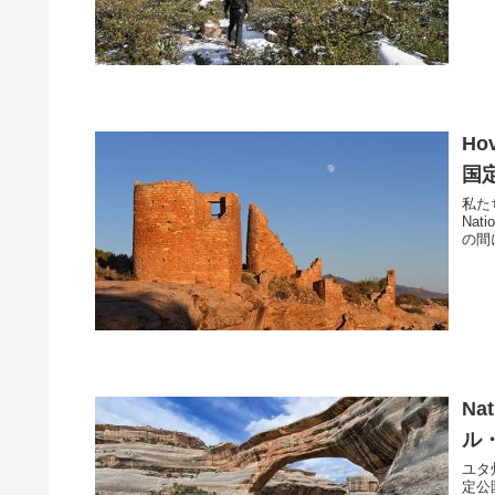
Ho
国
私た
Nat
の間
Na
ル
ユタ州
定公