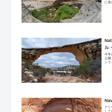
に来
Na
ル
今冬
公園（
ンラ
Na
アリゾ
してい