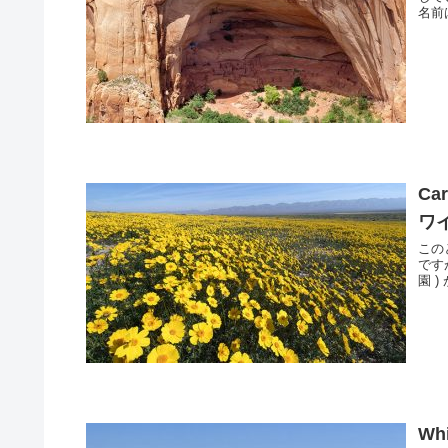
名前
Ca
ワ
この
ですが
園 
Whi