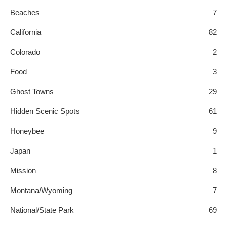
Beaches
7
California
82
Colorado
2
Food
3
Ghost Towns
29
Hidden Scenic Spots
61
Honeybee
9
Japan
1
Mission
8
Montana/Wyoming
7
National/State Park
69