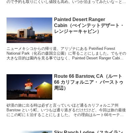
ので予約も取りにくいし値段も高め。いつか泊まってみたいな～と思
いつつ、今まで実現してませんでした。 ...
Painted Desert Ranger
Cabin（ぺインテットデザート・
レンジャーキャビン）
ニューメキシコからの帰り道、アリゾナにある Petrified Forest
National Park（化石の森国立公園）に寄ることにしました。でもその
大きな目的は園内を見る事ではなく、Painted Desert Ranger Cabi...
Route 66 Barstow, CA（ルート
66 カリフォルニア・ バーストゥ
周辺）
砂漠の旅に出る時は必ずと言っていいほど通るカリフォルニア州
Barstow という町。いつもは通り過ぎるだけだけど、今回は旅の最後
にこの町に１泊することにしました。 その理由はルート66モーテル
のネオンサインを撮りたかったから。 ...
Sky Ranch Lodge（スカイラン