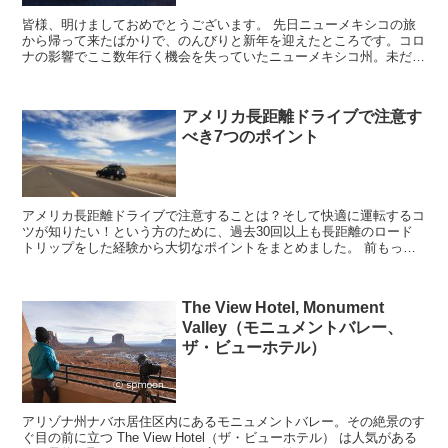
皆様、明けましておめでとうございます。 先日ニューメキシコの旅
から帰って来たばかりで、のんびりと新年を迎えたところです。コロ
ナの影響でここ数年行く機会を失っていたニューメキシコ州。未だネ
イティブアメリカンのプエブロはクローズしたままで行け...
アメリカ長距離ドライブで注意す
べき7つのポイント
アメリカ長距離ドライブで注意することは？そして快適に運転するコ
ツが知りたい！という方のために、過去30回以上も長距離のロード
トリップをした経験から大切なポイントをまとめました。 前もって
知っておくと、初めての方も不安がかなり解消されます。
The View Hotel, Monument
Valley（モニュメントバレー、
ザ・ビューホテル）
アリゾナ州ナバホ居住区内にあるモニュメントバレー。その絶景のす
ぐ目の前に立つ The View Hotel（ザ・ビューホテル） は人気がある