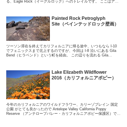
る、Eagle Rock（イーグルロック）へのトレイルです。 ここはアメ
リカの三大長距離トレイルとし...
Painted Rock Petroglyph
Site（ペインテッドロック壁画）
ツーソン滞在を終えてカリフォルニアに帰る途中、いつもなら I-10
でフェニックスまで北上するのですが、今回は I-8 沿いにある Gila
Bend（ヒラベンド）という町を経由。 この辺りを流れる Gila
River（ヒラ川）は、ニュ...
Lake Elizabeth Wildflower
2016（カリフォルニアポピー）
今年のカリフォルニアのワイルドフラワー、カリーゾプレイン 国定
公園 がとても良かったので Antelope Valley California Poppy
Reserve （アンテロープバレー・カリフォルニアポピー保護区）での
咲き具合もかな...