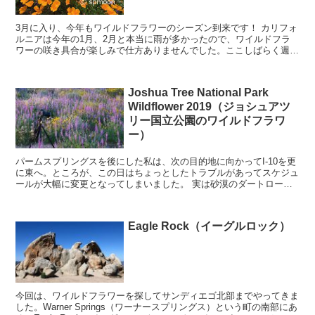
3月に入り、今年もワイルドフラワーのシーズン到来です！ カリフォ
ルニアは今年の1月、2月と本当に雨が多かったので、ワイルドフラ
ワーの咲き具合が楽しみで仕方ありませんでした。ここしばらく週末
はずっと雨で撮影に行けなかったので、早く撮りに行き...
Joshua Tree National Park
Wildflower 2019（ジョシュアツ
リー国立公園のワイルドフラワ
ー）
パームスプリングスを後にした私は、次の目的地に向かってI-10を更
に東へ。ところが、この日はちょっとしたトラブルがあってスケジュ
ールが大幅に変更となってしまいました。 実は砂漠のダートロード
走行中にタイヤがパンクしてしまったのです（泣）。...
Eagle Rock（イーグルロック）
今回は、ワイルドフラワーを探してサンディエゴ北部までやってきま
した。Warner Springs（ワーナースプリングス）という町の南部にあ