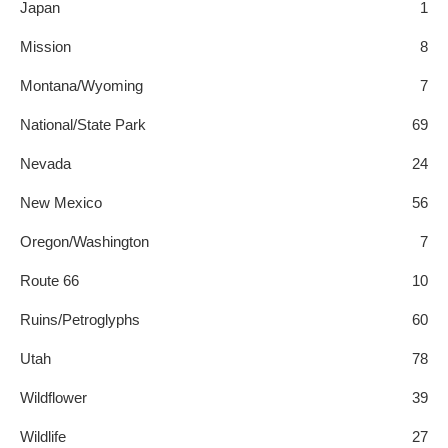
Japan
1
Mission
8
Montana/Wyoming
7
National/State Park
69
Nevada
24
New Mexico
56
Oregon/Washington
7
Route 66
10
Ruins/Petroglyphs
60
Utah
78
Wildflower
39
Wildlife
27