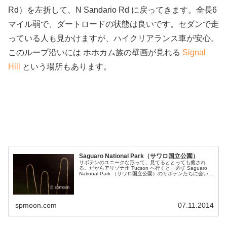
Rd）を左折して、N Sandario Rd に戻ってきます。全長6
マイル弱で、ダートロードの状態は良いです。セダンで走
っている人も見かけますが、ハイクリアランス車が安心。
このループ沿いには ホホカム族の壁画が見れる
Signal
Hill
という場所もあります。
Saguaro National Park（サワロ国立公園）
サボテンのユニークな形って、見てるととっても癒され
る。だからアリゾナ州 Tucson へ行くと、必ず Saguaro
National Park （サワロ国立公園）のサボテンたちに会いに
行きます。 私はサボテンのシルエットと夕日の写真が大...
spmoon.com
07.11.2014