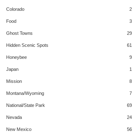
Colorado
2
Food
3
Ghost Towns
29
Hidden Scenic Spots
61
Honeybee
9
Japan
1
Mission
8
Montana/Wyoming
7
National/State Park
69
Nevada
24
New Mexico
56