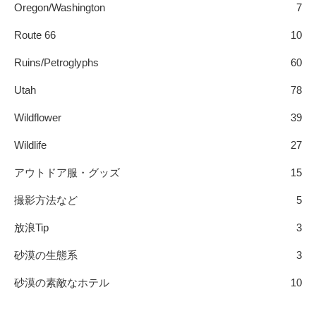
Oregon/Washington
7
Route 66
10
Ruins/Petroglyphs
60
Utah
78
Wildflower
39
Wildlife
27
アウトドア服・グッズ
15
撮影方法など
5
放浪Tip
3
砂漠の生態系
3
砂漠の素敵なホテル
10