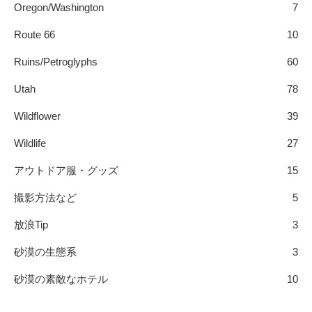
Oregon/Washington
7
Route 66
10
Ruins/Petroglyphs
60
Utah
78
Wildflower
39
Wildlife
27
アウトドア服・グッズ
15
撮影方法など
5
放浪Tip
3
砂漠の生態系
3
砂漠の素敵なホテル
10