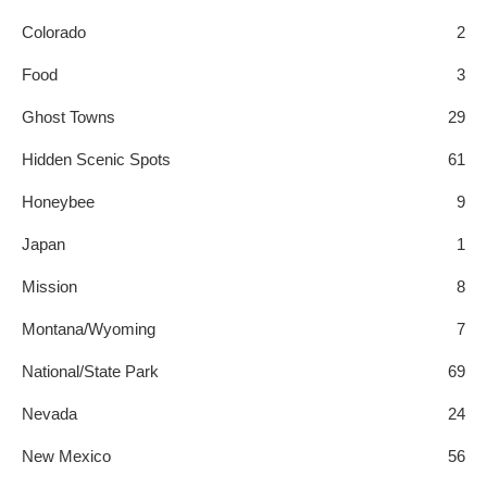
Colorado
2
Food
3
Ghost Towns
29
Hidden Scenic Spots
61
Honeybee
9
Japan
1
Mission
8
Montana/Wyoming
7
National/State Park
69
Nevada
24
New Mexico
56