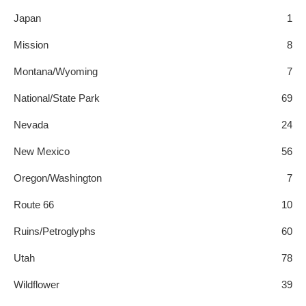
Japan
1
Mission
8
Montana/Wyoming
7
National/State Park
69
Nevada
24
New Mexico
56
Oregon/Washington
7
Route 66
10
Ruins/Petroglyphs
60
Utah
78
Wildflower
39