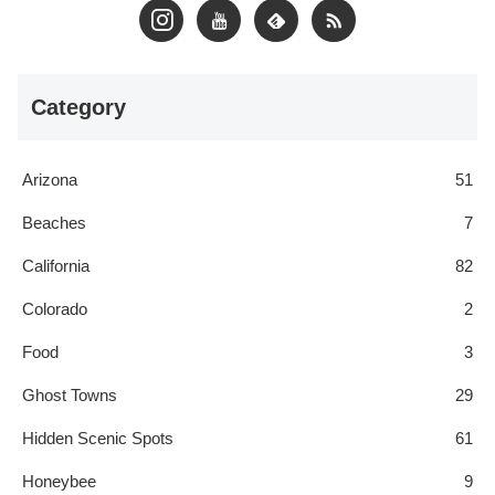
Category
Arizona
51
Beaches
7
California
82
Colorado
2
Food
3
Ghost Towns
29
Hidden Scenic Spots
61
Honeybee
9