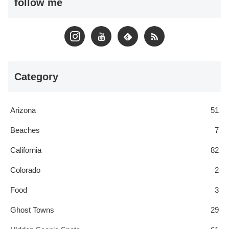
follow me
Category
Arizona
51
Beaches
7
California
82
Colorado
2
Food
3
Ghost Towns
29