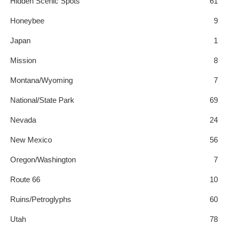
Hidden Scenic Spots
61
Honeybee
9
Japan
1
Mission
8
Montana/Wyoming
7
National/State Park
69
Nevada
24
New Mexico
56
Oregon/Washington
7
Route 66
10
Ruins/Petroglyphs
60
Utah
78