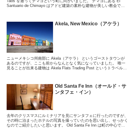
Taos を通ってチマヨという町に向かいました。 チマヨにある El
Santuario de Chimayo はアドビ建築の素朴な建物が美しい教会で、
Natio...
Akela, New Mexico（アケラ）
ニューメキシコ州南部に Akela（アケラ） というゴーストタウンが
あるのですが、ここも前からなんとなく気になっていました。 唯一
見ることが出来る建物は Akela Flats Trading Post というトラベルセ
ンターなのですが、...
Old Santa Fe Inn（オールド・サ
ンタフェ・イン）
去年のクリスマスにルミナリアを見にサンタフェに行ったのですが、
その時に泊まったホテルの写真を撮っていたのを思い出し、せっかく
なのでご紹介したいと思います。 Old Santa Fe Inn は町の中心であ
るプラザまで歩いて約8分。サンタフ...