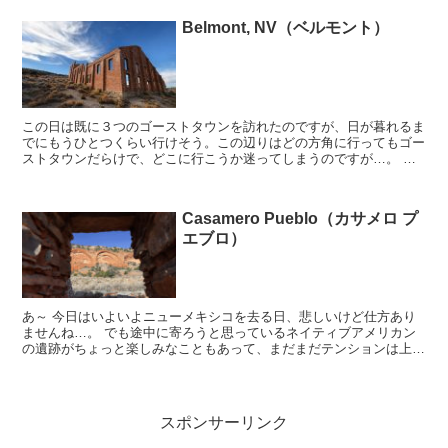
Belmont, NV（ベルモント）
この日は既に３つのゴーストタウンを訪れたのですが、日が暮れるま
でにもうひとつくらい行けそう。この辺りはどの方角に行ってもゴー
ストタウンだらけで、どこに行こうか迷ってしまうのですが…。 朝
から人の気配がない場所ばかりうろついていたので、最後...
Casamero Pueblo（カサメロ プ
エブロ）
あ～ 今日はいよいよニューメキシコを去る日、悲しいけど仕方あり
ませんね…。 でも途中に寄ろうと思っているネイティブアメリカン
の遺跡がちょっと楽しみなこともあって、まだまだテンションは上が
ったまま（笑）。 その遺跡は Casamero P...
スポンサーリンク