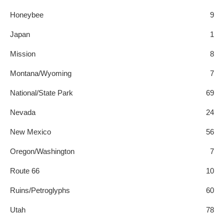
Honeybee
9
Japan
1
Mission
8
Montana/Wyoming
7
National/State Park
69
Nevada
24
New Mexico
56
Oregon/Washington
7
Route 66
10
Ruins/Petroglyphs
60
Utah
78