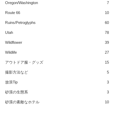
Oregon/Washington
7
Route 66
10
Ruins/Petroglyphs
60
Utah
78
Wildflower
39
Wildlife
27
アウトドア服・グッズ
15
撮影方法など
5
放浪Tip
3
砂漠の生態系
3
砂漠の素敵なホテル
10