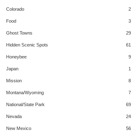
Colorado
2
Food
3
Ghost Towns
29
Hidden Scenic Spots
61
Honeybee
9
Japan
1
Mission
8
Montana/Wyoming
7
National/State Park
69
Nevada
24
New Mexico
56