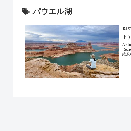
パウエル湖
Al
ト
Als
Rec
絶景