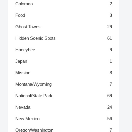
Colorado
2
Food
3
Ghost Towns
29
Hidden Scenic Spots
61
Honeybee
9
Japan
1
Mission
8
Montana/Wyoming
7
National/State Park
69
Nevada
24
New Mexico
56
Oregon/Washington
7