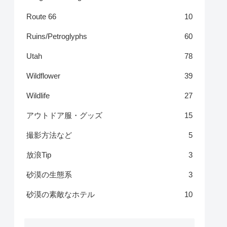
Route 66
10
Ruins/Petroglyphs
60
Utah
78
Wildflower
39
Wildlife
27
アウトドア服・グッズ
15
撮影方法など
5
放浪Tip
3
砂漠の生態系
3
砂漠の素敵なホテル
10