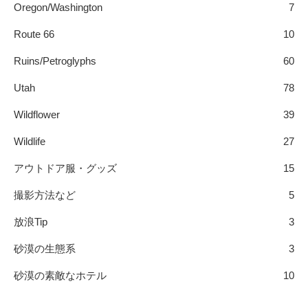
Oregon/Washington
7
Route 66
10
Ruins/Petroglyphs
60
Utah
78
Wildflower
39
Wildlife
27
アウトドア服・グッズ
15
撮影方法など
5
放浪Tip
3
砂漠の生態系
3
砂漠の素敵なホテル
10