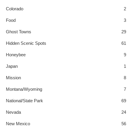
Colorado
2
Food
3
Ghost Towns
29
Hidden Scenic Spots
61
Honeybee
9
Japan
1
Mission
8
Montana/Wyoming
7
National/State Park
69
Nevada
24
New Mexico
56